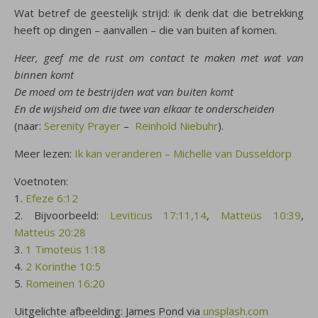
Wat betref de geestelijk strijd: ik denk dat die betrekking
heeft op dingen – aanvallen – die van buiten af komen.
Heer, geef me de rust om contact te maken met wat van
binnen komt
De moed om te bestrijden wat van buiten komt
En de wijsheid om die twee van elkaar te onderscheiden
(naar:
Serenity Prayer
–
Reinhold
Niebuhr
).
Meer lezen:
Ik kan veranderen – Michelle van Dusseldorp
Voetnoten:
1.
Efeze 6:12
2. Bijvoorbeeld:
Leviticus 17:11,14
,
Matteüs 10:39
,
Matteüs 20:28
3.
1 Timoteüs 1:18
4.
2 Korinthe 10:5
5.
Romeinen 16:20
Uitgelichte afbeelding: James Pond via
unsplash.com