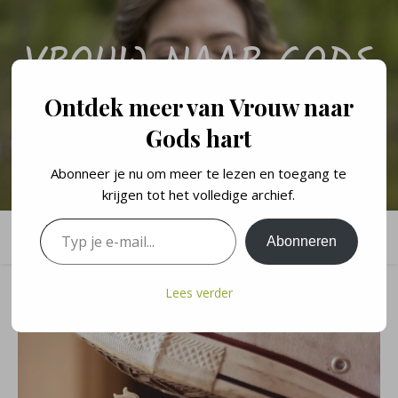
VROUW NAAR GODS
HART
Ontdek meer van Vrouw naar
Gods hart
Een persoonlijk blog over de levenslessen en geloofswandel van een
vrouw naar Gods hart.
Abonneer je nu om meer te lezen en toegang te
krijgen tot het volledige archief.
Typ je e-mail...
Abonneren
Lees verder