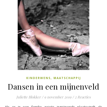
,
KINDERWENS
MAATSCHAPPIJ
Dansen in een mijnenveld
Juliette Blokker
/
9 november 2019
/
2 Reacties
Als er in een familie zoiets ingrijpends plaatsvindt als