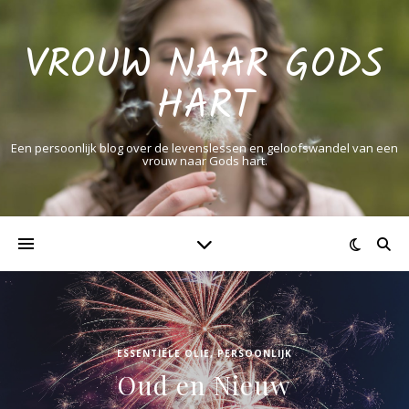
VROUW NAAR GODS
HART
Een persoonlijk blog over de levenslessen en geloofswandel van een
vrouw naar Gods hart.
ESSENTIËLE OLIE
,
PERSOONLIJK
Oud en Nieuw