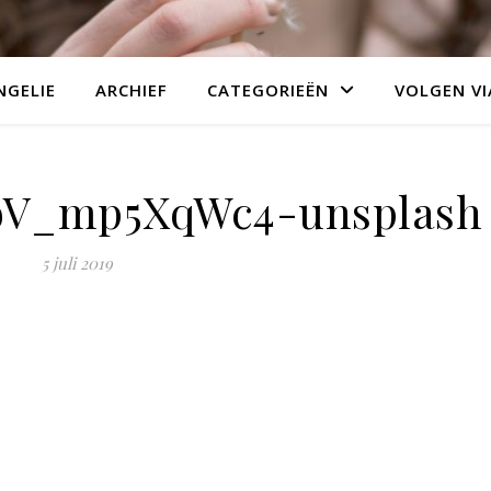
NGELIE
ARCHIEF
CATEGORIEËN
VOLGEN VI
bV_mp5XqWc4-unsplash
5 juli 2019