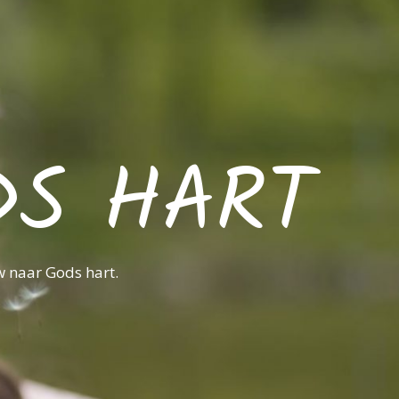
DS HART
w naar Gods hart.