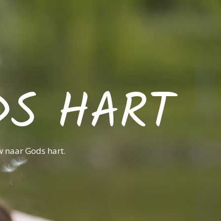
DS HART
w naar Gods hart.