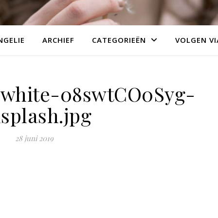
NGELIE
ARCHIEF
CATEGORIEËN
VOLGEN VI
-white-08swtCO0Syg-
splash.jpg
28 juni 2019