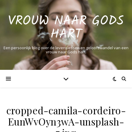
VROUW NAAR GODS
HART
Een persoonlijk blog over de levenslessen en geloofswandel van een
vrouw naar Gods hart.
cropped-camila-cordeiro-
EunWvOyn3wA-unsplash-