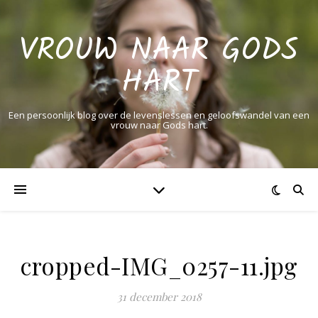
VROUW NAAR GODS
HART
Een persoonlijk blog over de levenslessen en geloofswandel van een
vrouw naar Gods hart.
cropped-IMG_0257-11.jpg
31 december 2018