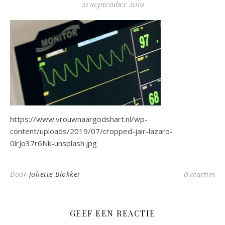
21 september 2019
https://www.vrouwnaargodshart.nl/wp-
content/uploads/2019/07/cropped-jair-lazaro-
0lrJo37r6Nk-unsplash.jpg
Door
Juliette Blokker
0 reacties
GEEF EEN REACTIE