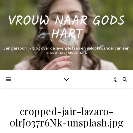
VROUW NAAR GODS
HART
Een persoonlijk blog over de levenslessen en geloofswandel van een
vrouw naar Gods hart.
cropped-jair-lazaro-
0lrJo37r6Nk-unsplash.jpg