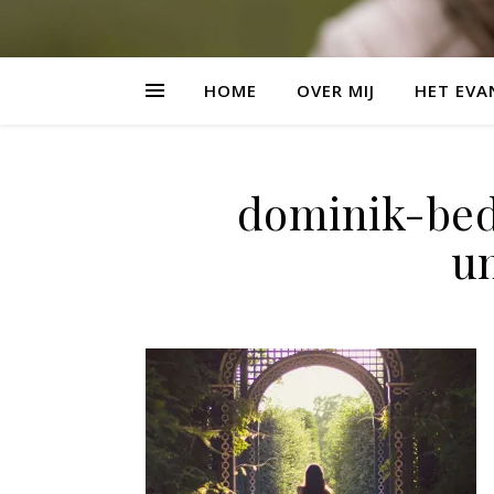
HOME
OVER MIJ
HET EVA
dominik-be
un