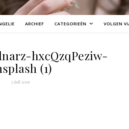
NGELIE
ARCHIEF
CATEGORIEËN
VOLGEN VI
dnarz-hxcQzqPeziw-
splash (1)
5 juli 2019