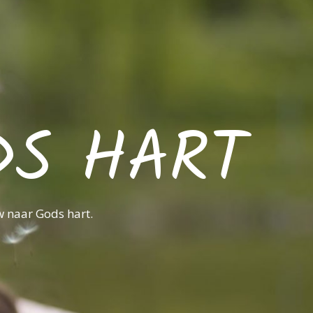
DS HART
w naar Gods hart.