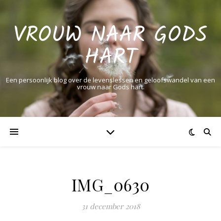
VROUW NAAR GODS
HART
Een persoonlijk blog over de levenslessen en geloofswandel van een
vrouw naar Gods hart.
IMG_0630
31 december 2018