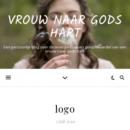
VROUW NAAR GODS
HART
Een persoonlijk blog over de levenslessen en geloofswandel van een
vrouw naar Gods hart.
logo
5 juli 2019