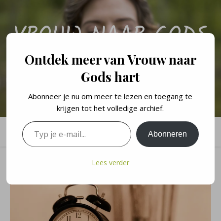
VROUW NAAR GODS
HART
Ontdek meer van Vrouw naar
Gods hart
Een persoonlijk blog over de levenslessen en geloofswandel van een
vrouw naar Gods hart.
Abonneer je nu om meer te lezen en toegang te
krijgen tot het volledige archief.
Typ je e-mail...
Abonneren
Lees verder