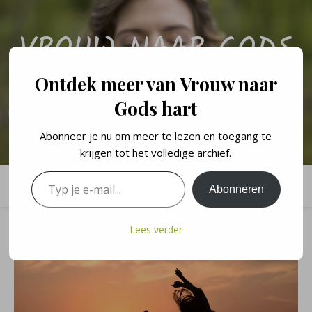
VROUW NAAR GODS
HART
Ontdek meer van Vrouw naar
Gods hart
Een persoonlijk blog over de levenslessen en geloofswandel van een
vrouw naar Gods hart.
Abonneer je nu om meer te lezen en toegang te
krijgen tot het volledige archief.
Typ je e-mail...
Abonneren
Lees verder