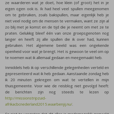
ze waarderen wat je doet, hoe klein (of groot) het in je
eigen ogen ook is. Ik had heel veel spullen meegenomen
om te gebruiken, zoals bakspullen, maar eigenlijk heb je
niet veel nodig om de mensen te vermaken, want ze zijn al
zo blij met je komst en de tijd die je neemt om met ze te
praten. Gelukkig bleef één van onze groepsgenoten nog
langer en heeft zij alle spullen die ik over had, kunnen
gebruiken. Het algemene beeld was een ongekende
openheid voor wat je brengt. Het is gewoon te veel om op
te noemen wat ik allemaal gedaan en meegemaakt heb.
Inmiddels heb ik op verschillende gelegenheden verteld en
gepresenteerd wat ik heb gedaan. Aanstaande zondag heb
ik 20 minuten gekregen om wat te vertellen in mijn
thuisgemeente. Voor wie de reisblog niet gevolgd heeft:
de berichten zijn nog steeds te lezen op
http://missionstripzuid-
afrikacbcnederland2015.waarbenjij.nu/
.
En niet te vergeten dat dit alles is medemogelijk gemaakt