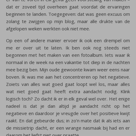
dat er zoveel tijd overheen gaat voordat de ervaringen
beginnen te landen. Toegegeven: dat was geen excuus om
zolang te zwijgen op mijn blog, maar alle drukte van de
afgelopen weken werkten ook niet mee.
Op een of andere manier ervoer ik ook een drempel om
me er over uit te laten. Ik ben ook nog steeds niet
begonnen met het maken van een fotoalbum. Iets waar ik
normaal in de week na een vakantie tot diep in de nachten
mee bezig ben. Mijn oude gewoonte kwam weer eens naar
boven. Ik was me aan het concentreren op het negatieve.
Zoiets van alles wat goed gaat loopt wel los, maar alles
wat niet goed gaat heeft extra aandacht nodig. Klink
logisch toch? Zo dacht ik er in elk geval wel over. Het enige
nadeel is dat je dan altijd je aandacht richt op het
negatieve en daardoor je vreugde over het positieve kwijt
raakt. En dat gebeurde dus; in zo’n mate dat ik als iets aan
de missietrip dacht, er een wrange nasmaak bij had en er
daarom het liefst niet over praatte.