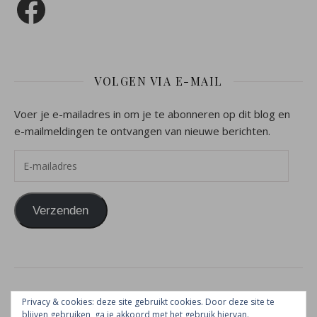
VOLGEN VIA E-MAIL
Voer je e-mailadres in om je te abonneren op dit blog en
e-mailmeldingen te ontvangen van nieuwe berichten.
E-mailadres
Verzenden
2026 Vrouw naar Gods hart ©
Privacy & cookies: deze site gebruikt cookies. Door deze site te
Ashe thema door
WP Royal
.
blijven gebruiken, ga je akkoord met het gebruik hiervan.