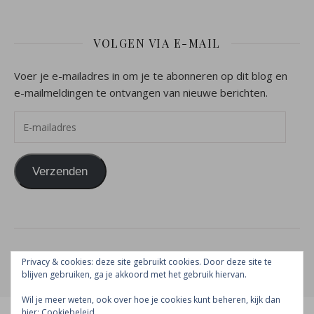
VOLGEN VIA E-MAIL
Voer je e-mailadres in om je te abonneren op dit blog en
e-mailmeldingen te ontvangen van nieuwe berichten.
E-mailadres
Verzenden
2026 Vrouw naar Gods hart ©
Privacy & cookies: deze site gebruikt cookies. Door deze site te
Ashe thema door
WP Royal
.
blijven gebruiken, ga je akkoord met het gebruik hiervan.
Wil je meer weten, ook over hoe je cookies kunt beheren, kijk dan
hier:
Cookiebeleid