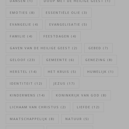
DANSEN
(1)
DOOP MET DE HEILIGE GEEST
(1)
EMOTIES
(8)
ESSENTIËLE OLIE
(3)
EVANGELIE
(4)
EVANGELISATIE
(5)
FAMILIE
(4)
FEESTDAGEN
(4)
GAVEN VAN DE HEILIGE GEEST
(2)
GEBED
(7)
GELOOF
(23)
GEMEENTE
(6)
GENEZING
(8)
HERSTEL
(14)
HET KRUIS
(5)
HUWELIJK
(1)
IDENTITEIT
(12)
JEZUS
(17)
KINDERWENS
(14)
KONINKRIJK VAN GOD
(8)
LICHAAM VAN CHRISTUS
(2)
LIEFDE
(12)
MAATSCHAPPELIJK
(8)
NATUUR
(5)