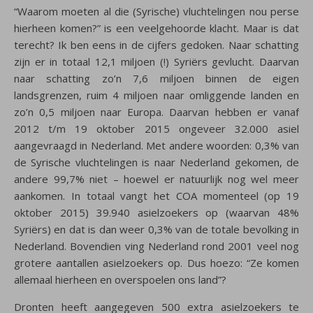
“Waarom moeten al die (Syrische) vluchtelingen nou perse
hierheen komen?” is een veelgehoorde klacht. Maar is dat
terecht? Ik ben eens in de cijfers gedoken. Naar schatting
zijn er in totaal 12,1 miljoen (!) Syriërs gevlucht. Daarvan
naar schatting zo’n 7,6 miljoen binnen de eigen
landsgrenzen, ruim 4 miljoen naar omliggende landen en
zo’n 0,5 miljoen naar Europa. Daarvan hebben er vanaf
2012 t/m 19 oktober 2015 ongeveer 32.000 asiel
aangevraagd in Nederland. Met andere woorden: 0,3% van
de Syrische vluchtelingen is naar Nederland gekomen, de
andere 99,7% niet – hoewel er natuurlijk nog wel meer
aankomen. In totaal vangt het COA momenteel (op 19
oktober 2015) 39.940 asielzoekers op (waarvan 48%
Syriërs) en dat is dan weer 0,3% van de totale bevolking in
Nederland. Bovendien ving Nederland rond 2001 veel nog
grotere aantallen asielzoekers op. Dus hoezo: “Ze komen
allemaal hierheen en overspoelen ons land”?
Dronten heeft aangegeven 500 extra asielzoekers te