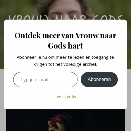
VROUW NAAR GODS
HART
Ontdek meer van Vrouw naar
Gods hart
Een persoonlijk blog over de levenslessen en geloofswandel van een
vrouw naar Gods hart.
Abonneer je nu om meer te lezen en toegang te
krijgen tot het volledige archief.
Typ je e-mail...
Abonneren
Lees verder