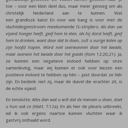
toe – voor een klein deel dus, maar meer genoeg om als
christelijk Nederland aan te kunnen. Wat
een grandioze kans! En voor wie bang is voor met de
vluchtelingenstroom meekomende IS-strijders:
Als dan uw
vijand honger heeft, geef hem te eten, als hij dorst heeft, geef
hem te drinken, want door dat te doen, zult u vurige kolen op
zijn hoofd hopen.
Word niet overwonnen door het kwade,
maar overwin het kwade door het goede
(Rom 12:20,21). Ja,
ze kunnen een negatieve invloed hebben op onze
samenleving, maar wij kunnen er ook voor kiezen een
positieve invloed te hebben op hén – juist doordat ze híér
zijn. En bedenk: niet zij, maar de duivel die erachter zit, is
de echte vijand.
En tenslotte:
Alles dan wat u wilt dat de mensen u doen, doet
u hun ook zo
(Matt. 7:12a). En als hier de pleuris uitbreekt,
wil ik ook ergens naartoe kunnen vluchten waar ik
gastvrij onthaald word.