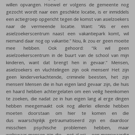
willen opvangen. Hoewel er volgens de gemeente nog
gezocht wordt naar een geschikte locatie, is er inmiddels
een actiegroep opgericht tegen de komst van asielzoekers
naar de vermeende locatie. Want: “Als er een
asielzoekerscentrum naast een vakantiepark komt, wil
niemand daar nog op vakantie.” Nou, ík zou er geen moeite
mee hebben. Ook gehoord: “Ik wil geen
asielzoekerscentrum in de buurt van de school van mijn
kinderen, want dat brengt hen in gevaar.” Mensen,
asielzoekers en vluchtelingen zijn ook mensen! Het zijn
geen kinderverkachtende, criminele beesten, het zijn
mensen! Mensen die in hun eigen land gevaar zijn, die huis
en haard hebben achtergelaten om een veilig heenkomen
te zoeken, die nadat ze in hun eigen lang al erge dingen
hebben meegemaakt ook nog allerlei ellende hebben
moeten doorstaan om hier te komen en die
dus waarschijnlijk getraumatiseerd zijn en daardoor
misschien psychische problemen hebben, maar
weliswaar mensen zijn die – net al wij – een menswaardig