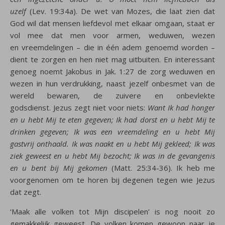
uzelf
(Lev. 19:34a). De wet van Mozes, die laat zien dat
God wil dat mensen liefdevol met elkaar omgaan, staat er
vol mee dat men voor armen, weduwen, wezen
en vreemdelingen – die in één adem genoemd worden –
dient te zorgen en hen niet mag uitbuiten. En interessant
genoeg noemt Jakobus in Jak. 1:27 de zorg weduwen en
wezen in hun verdrukking, naast jezelf onbesmet van de
wereld bewaren, de zuivere en onbevlekte
godsdienst. Jezus zegt niet voor niets:
Want Ik had honger
en u hebt Mij te eten gegeven; Ik had dorst en u hebt Mij te
drinken gegeven; Ik was een vreemdeling en u hebt Mij
gastvrij onthaald. Ik was naakt en u hebt Mij gekleed; Ik was
ziek geweest en u hebt Mij bezocht; Ik was in de gevangenis
en u bent bij Mij gekomen
(Matt. 25:34-36). Ik heb me
voorgenomen om te horen bij degenen tegen wie Jezus
dat zegt.
‘Maak alle volken tot Mijn discipelen’ is nog nooit zo
gemakkelijk geweest. De volken komen gewoon naar je