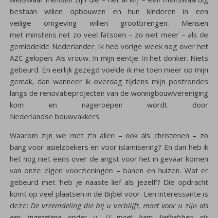
bestaan willen opbouwen en hun kinderen in een
veilige omgeving willen grootbrengen. Mensen
met minstens net zo veel fatsoen – zo niet meer – als de
gemiddelde Nederlander. Ik heb vorige week nog over het
AZC gelopen. Als vrouw. In mijn eentje. In het donker. Niets
gebeurd. En eerlijk gezegd voelde ik me toen meer op mijn
gemak, dan wanneer ik overdag tijdens mijn postrondes
langs de renovatieprojecten van de woningbouwvereniging
kom en nageroepen wordt door
Nederlandse bouwvakkers.
Waarom zijn we met z’n allen – ook als christenen – zo
bang voor asielzoekers en voor islamisering? En dan heb ik
het nog niet eens over de angst voor het in gevaar komen
van onze eigen voorzieningen – banen en huizen. Wat er
gebeurd met ‘heb je naaste lief als jezelf’? Die opdracht
komt op veel plaatsen in de Bijbel voor. Een interessante is
deze:
De vreemdeling die bij u verblijft, moet voor u zijn als
een ingezetene onder u. U moet hem liefhebben als