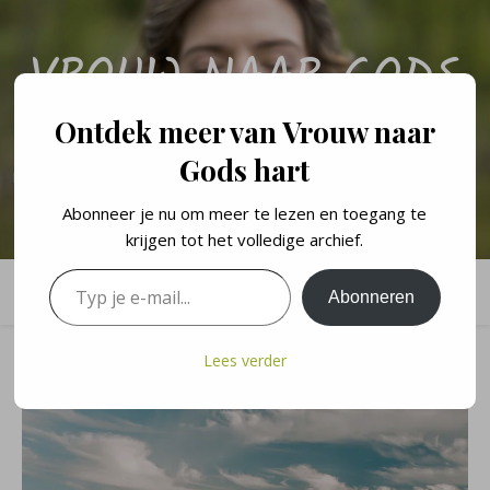
VROUW NAAR GODS
HART
Ontdek meer van Vrouw naar
Gods hart
Een persoonlijk blog over de levenslessen en geloofswandel van een
vrouw naar Gods hart.
Abonneer je nu om meer te lezen en toegang te
krijgen tot het volledige archief.
Typ je e-mail...
Abonneren
Lees verder