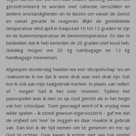
geconfronteerd te worden met culturele verschillen en
andere omstandigheden en te kiezen om vanuit de Geest
en vanuit genade te reageren. Blijkt de gemiddelde
temperatuur eind april in Kaapstad 10 tot 12 graden te zijn
en de buitentemperatuur de binnentemperatuur. En dan te
bedenken dat ik heb beneden de 20 graden snel koud heb.
Gelukkig mogen we 23 kg ruimbagage en 12 kg
handbagage meenemen.
Afgelopen donderdag hadden we een ‘discipelschap’ les en
realiseerde ik me dat ik weer druk was met druk zijn. Dat
kon ik ook aan mijn taalgebruik merken. In plaats van ‘willen’
of ‘ mogen’ had ik het over ‘moeten’. Tijdens het
pianospelen was ik niet zo op God gericht als in het begin
van het schooljaar. Toen gevraagd werd of ik vrijdag mee
wilde spelen – ik stond gewoon ingeroosterd – gaf me dat
de vrijheid om ‘nee’ te zeggen en daar maakte ik gebruik
van. Dan kon ik de tijd nemen om te genieten en me op
God te richten. Daar kwam ik echter niet aan toe omdat