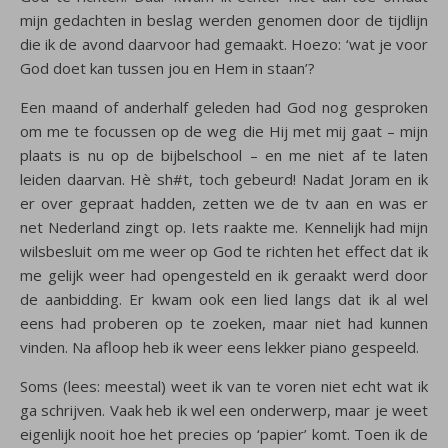
mijn gedachten in beslag werden genomen door de tijdlijn
die ik de avond daarvoor had gemaakt. Hoezo: ‘wat je voor
God doet kan tussen jou en Hem in staan’?
Een maand of anderhalf geleden had God nog gesproken
om me te focussen op de weg die Hij met mij gaat – mijn
plaats is nu op de bijbelschool – en me niet af te laten
leiden daarvan. Hè sh#t, toch gebeurd! Nadat Joram en ik
er over gepraat hadden, zetten we de tv aan en was er
net Nederland zingt op. Iets raakte me. Kennelijk had mijn
wilsbesluit om me weer op God te richten het effect dat ik
me gelijk weer had opengesteld en ik geraakt werd door
de aanbidding. Er kwam ook een lied langs dat ik al wel
eens had proberen op te zoeken, maar niet had kunnen
vinden. Na afloop heb ik weer eens lekker piano gespeeld.
Soms (lees: meestal) weet ik van te voren niet echt wat ik
ga schrijven. Vaak heb ik wel een onderwerp, maar je weet
eigenlijk nooit hoe het precies op ‘papier’ komt. Toen ik de