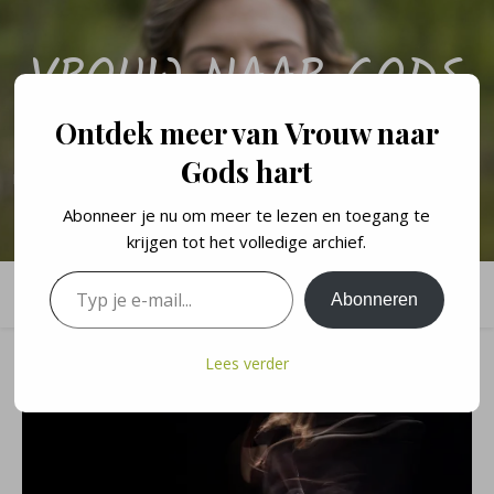
VROUW NAAR GODS
HART
Ontdek meer van Vrouw naar
Gods hart
Een persoonlijk blog over de levenslessen en geloofswandel van een
vrouw naar Gods hart.
Abonneer je nu om meer te lezen en toegang te
krijgen tot het volledige archief.
Typ je e-mail...
Abonneren
Lees verder