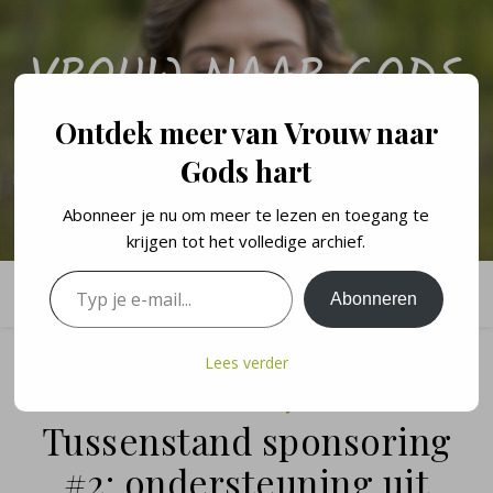
VROUW NAAR GODS
HART
Ontdek meer van Vrouw naar
Gods hart
Een persoonlijk blog over de levenslessen en geloofswandel van een
vrouw naar Gods hart.
Abonneer je nu om meer te lezen en toegang te
krijgen tot het volledige archief.
Typ je e-mail...
Abonneren
Lees verder
PERSOONLIJK
Tussenstand sponsoring
#2: ondersteuning uit