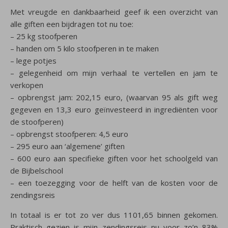
Met vreugde en dankbaarheid geef ik een overzicht van
alle giften een bijdragen tot nu toe:
– 25 kg stoofperen
– handen om 5 kilo stoofperen in te maken
– lege potjes
– gelegenheid om mijn verhaal te vertellen en jam te
verkopen
– opbrengst jam: 202,15 euro, (waarvan 95 als gift weg
gegeven en 13,3 euro geïnvesteerd in ingrediënten voor
de stoofperen)
– opbrengst stoofperen: 4,5 euro
– 295 euro aan ‘algemene’ giften
– 600 euro aan specifieke giften voor het schoolgeld van
de Bijbelschool
– een toezegging voor de helft van de kosten voor de
zendingsreis
In totaal is er tot zo ver dus 1101,65 binnen gekomen.
Praktisch gezien is mijn zendingsreis nu voor zo’n 83%