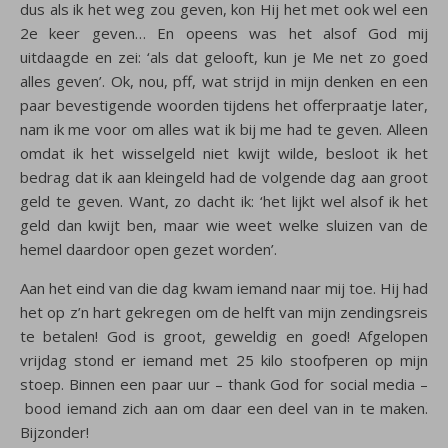
dus als ik het weg zou geven, kon Hij het met ook wel een
2e keer geven… En opeens was het alsof God mij
uitdaagde en zei: ‘als dat gelooft, kun je Me net zo goed
alles geven’. Ok, nou, pff, wat strijd in mijn denken en een
paar bevestigende woorden tijdens het offerpraatje later,
nam ik me voor om alles wat ik bij me had te geven. Alleen
omdat ik het wisselgeld niet kwijt wilde, besloot ik het
bedrag dat ik aan kleingeld had de volgende dag aan groot
geld te geven. Want, zo dacht ik: ‘het lijkt wel alsof ik het
geld dan kwijt ben, maar wie weet welke sluizen van de
hemel daardoor open gezet worden’.
Aan het eind van die dag kwam iemand naar mij toe. Hij had
het op z’n hart gekregen om de helft van mijn zendingsreis
te betalen! God is groot, geweldig en goed! Afgelopen
vrijdag stond er iemand met 25 kilo stoofperen op mijn
stoep. Binnen een paar uur – thank God for social media –
bood iemand zich aan om daar een deel van in te maken.
Bijzonder!