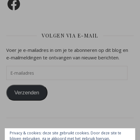
VOLGEN VIA E-MAIL
Voer je e-mailadres in om je te abonneren op dit blog en
e-mailmeldingen te ontvangen van nieuwe berichten.
E-mailadres
Verzenden
2026 Vrouw naar Gods hart ©
Privacy & cookies: deze site gebruikt cookies. Door deze site te
Ashe thema door
WP Royal
.
blijven gebruiken, ga je akkoord met het gebruik hiervan.