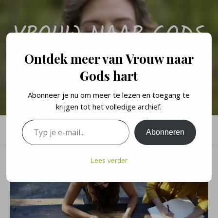
VROUW NAAR GODS
HART
Ontdek meer van Vrouw naar
Gods hart
Een persoonlijk blog over de levenslessen en geloofswandel van een
vrouw naar Gods hart.
Abonneer je nu om meer te lezen en toegang te
krijgen tot het volledige archief.
Typ je e-mail...
Abonneren
Lees verder