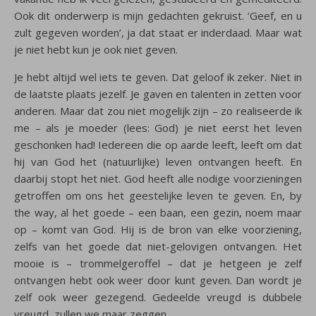
Ook dit onderwerp is mijn gedachten gekruist. ‘Geef, en u
zult gegeven worden’, ja dat staat er inderdaad. Maar wat
je niet hebt kun je ook niet geven.
Je hebt altijd wel iets te geven. Dat geloof ik zeker. Niet in
de laatste plaats jezelf. Je gaven en talenten in zetten voor
anderen. Maar dat zou niet mogelijk zijn – zo realiseerde ik
me – als je moeder (lees: God) je niet eerst het leven
geschonken had! Iedereen die op aarde leeft, leeft om dat
hij van God het (natuurlijke) leven ontvangen heeft. En
daarbij stopt het niet. God heeft alle nodige voorzieningen
getroffen om ons het geestelijke leven te geven. En, by
the way, al het goede – een baan, een gezin, noem maar
op – komt van God. Hij is de bron van elke voorziening,
zelfs van het goede dat niet-gelovigen ontvangen. Het
mooie is – trommelgeroffel – dat je hetgeen je zelf
ontvangen hebt ook weer door kunt geven. Dan wordt je
zelf ook weer gezegend. Gedeelde vreugd is dubbele
vreugd, zullen we maar zeggen.