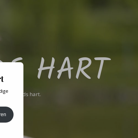
DS HART
t
dige
w naar Gods hart.
ren