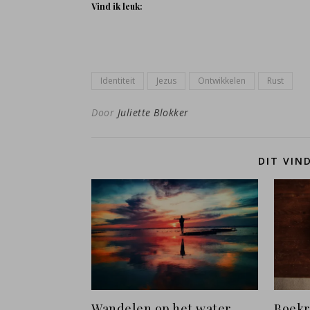
Vind ik leuk:
Identiteit
Jezus
Ontwikkelen
Rust
Door
Juliette Blokker
DIT VIN
Wandelen op het water
Boekr