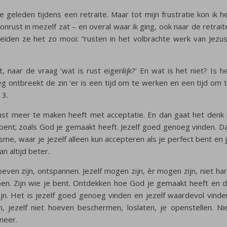
e geleden tijdens een retraite. Maar tot mijn frustratie kon ik h
nrust in mezelf zat – en overal waar ik ging, ook naar de retrait
eiden ze het zo mooi: “rusten in het volbrachte werk van Jezus
 naar de vraag ‘wat is rust eigenlijk?’ En wat is het niet? Is h
g ontbreekt de zin ‘er is een tijd om te werken en een tijd om 
 3.
ust meer te maken heeft met acceptatie. En dan gaat het denk 
e bent; zoals God je gemaakt heeft. Jezelf goed genoeg vinden. D
me, waar je jezelf alleen kun accepteren als je perfect bent en 
n altijd beter.
oeven zijn, ontspannen. Jezelf mogen zijn, ѐr mogen zijn, niet ha
en. Zijn wie je bent. Ontdekken hoe God je gemaakt heeft en 
n. Het is jezelf goed genoeg vinden en jezelf waardevol vinde
 jezelf niet hoeven beschermen, loslaten, je openstellen. Ni
neer.