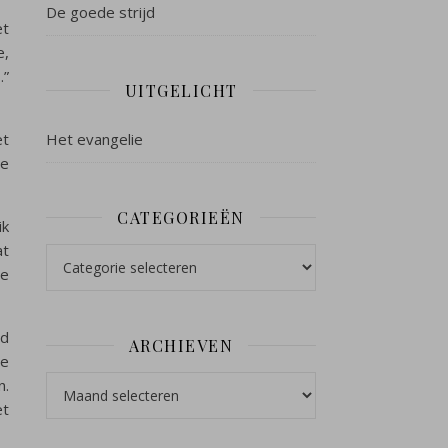
De goede strijd
et
e,
.”
UITGELICHT
Het evangelie
et
te
CATEGORIEËN
ik
at
Categorieën
je
rd
ARCHIEVEN
de
Archieven
n.
et