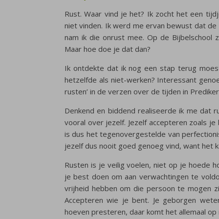
Rust. Waar vind je het? Ik zocht het een tijdj
niet vinden. Ik werd me ervan bewust dat de o
nam ik die onrust mee. Op de Bijbelschool z
Maar hoe doe je dat dan?
Ik ontdekte dat ik nog een stap terug moest,
hetzelfde als niet-werken? Interessant genoe
rusten’ in de verzen over de tijden in Prediker
Denkend en biddend realiseerde ik me dat r
vooral over jezelf. Jezelf accepteren zoals j
is dus het tegenovergestelde van perfectionis
jezelf dus nooit goed genoeg vind, want het ka
Rusten is je veilig voelen, niet op je hoede h
je best doen om aan verwachtingen te voldo
vrijheid hebben om die persoon te mogen zij
Accepteren wie je bent. Je geborgen weten,
hoeven presteren, daar komt het allemaal op 