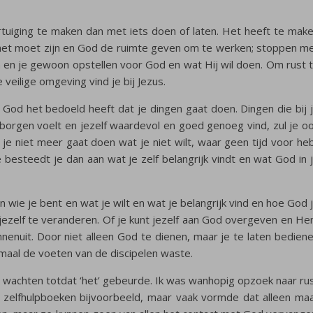
tuiging te maken dan met iets doen of laten. Het heeft te mak
 het moet zijn en God de ruimte geven om te werken; stoppen m
n en je gewoon opstellen voor God en wat Hij wil doen. Om rust 
 veilige omgeving vind je bij Jezus.
t God het bedoeld heeft dat je dingen gaat doen. Dingen die bij 
geborgen voelt en jezelf waardevol en goed genoeg vind, zul je o
e niet meer gaat doen wat je niet wilt, waar geen tijd voor he
ie besteedt je dan aan wat je zelf belangrijk vindt en wat God in 
 wie je bent en wat je wilt en wat je belangrijk vind en hoe God 
jezelf te veranderen. Of je kunt jezelf aan God overgeven en H
enuit. Door niet alleen God te dienen, maar je te laten bedien
ndmaal de voeten van de discipelen waste.
 te wachten totdat ‘het’ gebeurde. Ik was wanhopig opzoek naar ru
ei zelfhulpboeken bijvoorbeeld, maar vaak vormde dat alleen ma