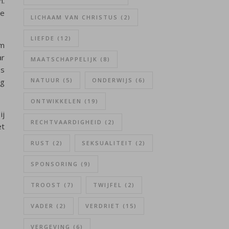
n.
te
LICHAAM VAN CHRISTUS
(2)
LIEFDE
(12)
om
ar
MAATSCHAPPELIJK
(8)
es
NATUUR
(5)
ONDERWIJS
(6)
eg
ONTWIKKELEN
(19)
ij
RECHTVAARDIGHEID
(2)
et
RUST
(2)
SEKSUALITEIT
(2)
SPONSORING
(9)
TROOST
(7)
TWIJFEL
(2)
VADER
(2)
VERDRIET
(15)
VERGEVING
(6)