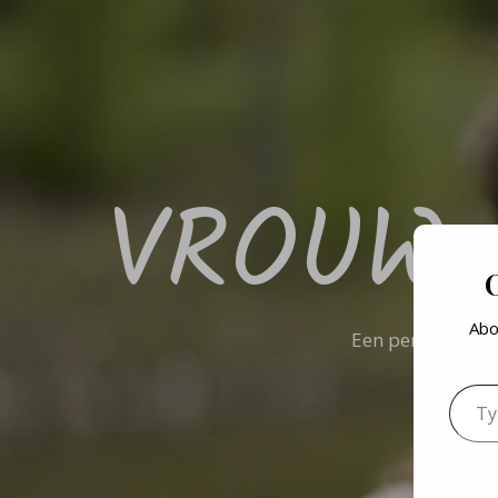
VROUW 
Abo
Een persoonlijk 
Typ je 