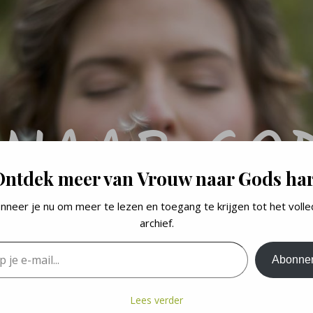
NAAR GO
Ontdek meer van Vrouw naar Gods har
nneer je nu om meer te lezen en toegang te krijgen tot het volle
blog over de levenslessen en geloofswandel van een vrou
archief.
e-mail...
Abonne
Lees verder