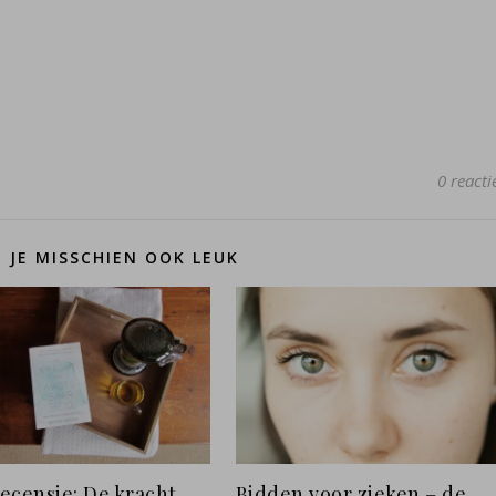
0 reacti
D JE MISSCHIEN OOK LEUK
ecensie: De kracht
Bidden voor zieken – de