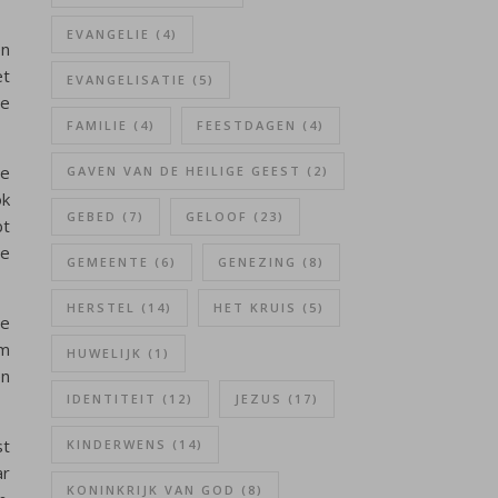
EVANGELIE
(4)
en
et
EVANGELISATIE
(5)
te
FAMILIE
(4)
FEESTDAGEN
(4)
je
GAVEN VAN DE HEILIGE GEEST
(2)
ok
GEBED
(7)
GELOOF
(23)
bt
je
GEMEENTE
(6)
GENEZING
(8)
HERSTEL
(14)
HET KRUIS
(5)
je
em
HUWELIJK
(1)
en
IDENTITEIT
(12)
JEZUS
(17)
st
KINDERWENS
(14)
ar
KONINKRIJK VAN GOD
(8)