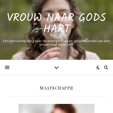
VROUW NAAR GODS
HART
Een persoonlijk blog over de levenslessen en geloofswandel van een
vrouw naar Gods hart.
MAATSCHAPPIJ